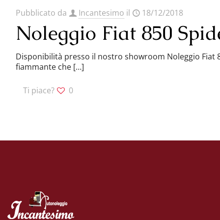
Pubblicato da
Incantesimo
il
18/12/2018
Noleggio Fiat 850 Spid
Disponibilità presso il nostro showroom Noleggio Fiat 8
fiammante che
[…]
Ti piace?
0