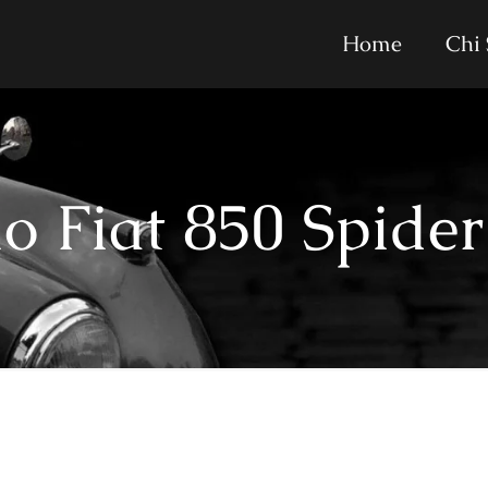
Home
Chi
o Fiat 850 Spide