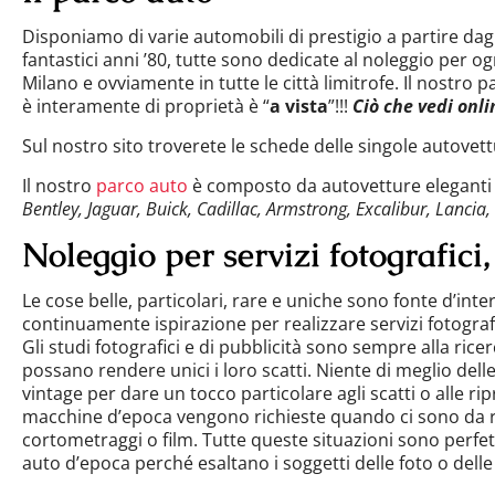
Disponiamo di varie automobili di prestigio a partire dagli
fantastici anni ’80, tutte sono dedicate al noleggio per og
Milano e ovviamente in tutte le città limitrofe. Il nostro 
è interamente di proprietà è “
a vista
”!!!
Ciò che vedi onli
Sul nostro sito troverete le schede delle singole autovettu
Il nostro
parco auto
è composto da autovetture eleganti e
Bentley, Jaguar, Buick, Cadillac, Armstrong, Excalibur, Lancia,
Noleggio per servizi fotografici,
Le cose belle, particolari, rare e uniche sono fonte d’inte
continuamente ispirazione per realizzare servizi fotografi
Gli studi fotografici e di pubblicità sono sempre alla ricer
possano rendere unici i loro scatti. Niente di meglio dell
vintage per dare un tocco particolare agli scatti o alle ripr
macchine d’epoca vengono richieste quando ci sono da re
cortometraggi o film. Tutte queste situazioni sono perfet
auto d’epoca perché esaltano i soggetti delle foto o delle