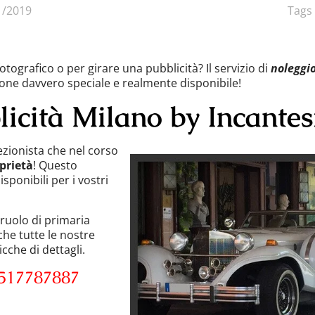
1/2019
Tags
fotografico o per girare una pubblicità? Il servizio di
noleggi
ione davvero speciale e realmente disponibile!
licità Milano by Incante
ezionista che nel corso
prietà
! Questo
sponibili per i vostri
 ruolo di primaria
che tutte le nostre
cche di dettagli.
517787887