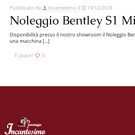
Pubblicato da
Incantesimo
il
19/12/2018
Noleggio Bentley S1 M
Disponibilità presso il nostro showroom il Noleggio Bent
una macchina
[…]
Ti piace?
0