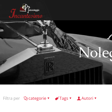
Nole
Filtra per
categorie
Tags
Autori